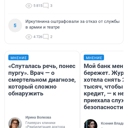
5 815
3
Иркутянина оштрафовали за отказ от службы
5
в армии и театре
4 726
2
МНЕНИЕ
МНЕНИЕ
«Спуталась речь, понес
Мой банк меня
пургу». Врач — о
бережет. Журн
смертельном диагнозе,
хотела снять 2
который сложно
тысяч, чтобы п
обнаружить
кредит, — к не
приехала служ
безопасности
Ирина Волкова
Главврач клиники
Ксения Владим
«Реабилитация доктора