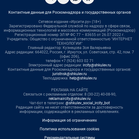
Контактные данные для Роскомнадзора и государственных органов
Сетевое издание «Ирсити.ру» (18+)
Зарегистрировано Федеральной службой по надзору в сфере связи,
информационных технологий и массовых коммуникаций (Роскомнадзор)
Регистрационный номер ЭЛ № ФС 77 – 83655 от 26.07.2022 г.
Учредитель: Общество с ограниченной ответственностью "ИНТЕРНЕТ
ТЕХНОЛОГИИ"
Главный редактор: Кузнецова Зоя Валерьевна
Адрес редакции: 664022, Россия, г. Иркутск, ул. Советская, стр. 42, пом. 7
(офис 206),
телефон +7 (924) 603 02 71
Электронный адрес редакции:
ircity@shkulev.ru
Контактные данные для Роскомнадзора и государственных органов:
juristnsk@shkulev.ru
Техподдержка:
help@shkulev.ru
РЕКЛАМА НА САЙТЕ
Связаться с рекламным отделом: 8 (30-22) 40-08-90,
reklamaircity@shkulev.ru
Чат-бот в телеграм:
@shkulev_social_ircity_bot
Редакция сайта не несет ответственности за достоверность
информации, содержащейся в рекламных объявлениях.
Информация об ограничениях
Политика использования cookies
Рекомендательные системы