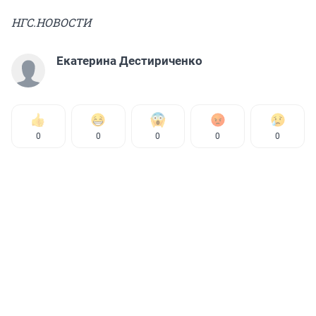
НГС.НОВОСТИ
Екатерина Дестириченко
0
0
0
0
0