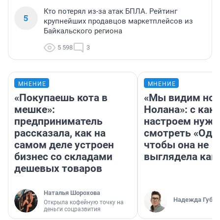
Кто потерял из-за атак БПЛА. Рейтинг
5
крупнейших продавцов маркетплейсов из
Байкальского региона
5 598
3
МНЕНИЕ
МНЕНИЕ
«Покупаешь кота в
«Мы видим нов
мешке»:
Нолана»: с как
предприниматель
настроем нужн
рассказала, как на
смотреть «Оди
самом деле устроен
чтобы она не
бизнес со складами
выглядела как
дешевых товаров
Наталья Шорохова
Надежда Губар
Открыла кофейную точку на
деньги соцразвития