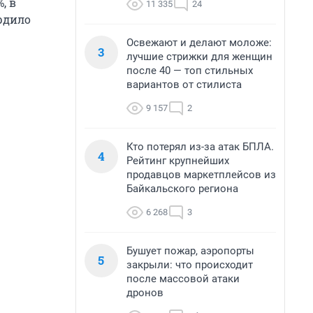
, в
11 335
24
ердило
Освежают и делают моложе:
3
лучшие стрижки для женщин
после 40 — топ стильных
вариантов от стилиста
9 157
2
Кто потерял из-за атак БПЛА.
4
Рейтинг крупнейших
продавцов маркетплейсов из
Байкальского региона
6 268
3
Бушует пожар, аэропорты
5
закрыли: что происходит
после массовой атаки
дронов