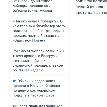
большое количес
От якорей до штативов:
дайверы подняли со дна
лесной отрасли 
Байкала тонны мусора
квоту на 22,2 ты
«Никого нельзя победить». О
чем главный блокбастер этого
года, который бьет рекорды в
прокате: честный отзыв на
«Одиссею» Нолана
Россию атаковали больше 200
тысяч дронов, а Беларусь
стягивает войска к
украинской границе: главное
об СВО за неделю
Обыски и задержания
прошли в Иркутской области
по делу о коммерческом
подкупе в лесной сфере
Лицевая гладь для чайников: