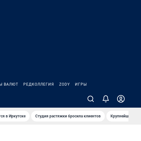
Ы ВАЛЮТ
РЕДКОЛЛЕГИЯ
ZODY
ИГРЫ
ся в Иркутске
Студия растяжки бросила клиентов
Крупнейшие про