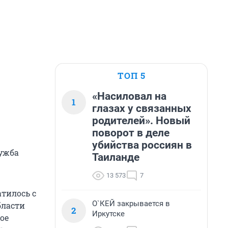
ТОП 5
«Насиловал на
1
глазах у связанных
родителей». Новый
поворот в деле
убийства россиян в
лужба
Таиланде
13 573
7
тилось с
О`КЕЙ закрывается в
области
2
Иркутске
ое