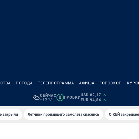
СТВА
ПОГОДА
ТЕЛЕПРОГРАММА
АФИША
ГОРОСКОП
КУРС
USD 82,17
СЕЙЧАС
0
ПРОБКИ
+19°C
EUR 94,84
е закрыли
Летчики пропавшего самолета спаслись
О`КЕЙ закрывает