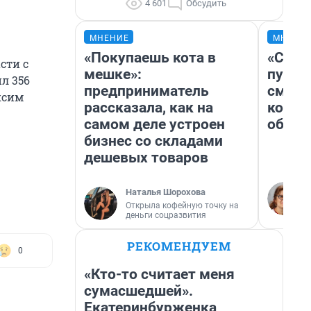
4 601
Обсудить
МНЕНИЕ
МНЕНИ
«Покупаешь кота в
«Спут
сти с
мешке»:
пургу»
л 356
предприниматель
смерт
ксим
рассказала, как на
котор
самом деле устроен
обнар
бизнес со складами
дешевых товаров
Наталья Шорохова
Открыла кофейную точку на
деньги соцразвития
РЕКОМЕНДУЕМ
0
«Кто-то считает меня
сумасшедшей».
Екатеринбурженка