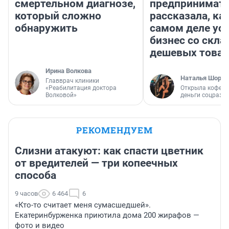
смертельном диагнозе,
предпринимат
который сложно
рассказала, как
обнаружить
самом деле ус
бизнес со скл
дешевых това
Ирина Волкова
Наталья Шорох
Главврач клиники
«Реабилитация доктора
Открыла кофейн
Волковой»
деньги соцразв
РЕКОМЕНДУЕМ
Слизни атакуют: как спасти цветник
от вредителей — три копеечных
способа
9 часов
6 464
6
«Кто-то считает меня сумасшедшей».
Екатеринбурженка приютила дома 200 жирафов —
фото и видео