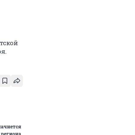
тской
я.
начнется
 региона