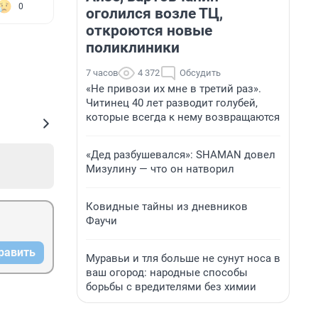
0
оголился возле ТЦ,
откроются новые
поликлиники
7 часов
4 372
Обсудить
«Не привози их мне в третий раз».
Читинец 40 лет разводит голубей,
которые всегда к нему возвращаются
«Дед разбушевался»: SHAMAN довел
Мизулину — что он натворил
Ковидные тайны из дневников
Фаучи
равить
Муравьи и тля больше не сунут носа в
ваш огород: народные способы
борьбы с вредителями без химии