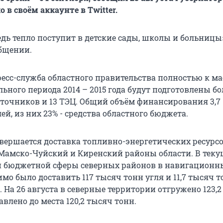
 в своём аккаунте в Тwitter.
дь тепло поступит в детские сады, школы и больницы»
общении.
ресс-служба областного правительства полностью к м
ьного периода 2014 – 2015 года будут подготовлены бол
точников и 13 ТЭЦ. Общий объём финансирования 3,7
й, из них 23% - средства областного бюджета.
вершается доставка топливно-энергетических ресурсов
Мамско-Чуйский и Киренский районы области. В теку
и бюджетной сферы северных районов в навигацион
мо было доставить 117 тысяч тонн угля и 11,7 тысяч 
 На 26 августа в северные территории отгружено 123,
авлено до места 120,2 тысяч тонн.