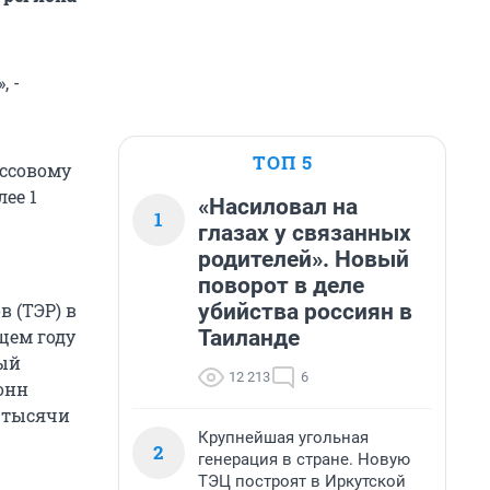
, -
ТОП 5
ассовому
ее 1
«Насиловал на
1
глазах у связанных
родителей». Новый
поворот в деле
убийства россиян в
 (ТЭР) в
Таиланде
щем году
ный
12 213
6
тонн
2 тысячи
Крупнейшая угольная
2
генерация в стране. Новую
ТЭЦ построят в Иркутской