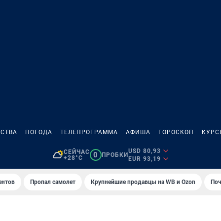
СТВА
ПОГОДА
ТЕЛЕПРОГРАММА
АФИША
ГОРОСКОП
КУРС
USD 80,93
СЕЙЧАС
0
ПРОБКИ
+28°C
EUR 93,19
ентов
Пропал самолет
Крупнейшие продавцы на WB и Ozon
Поч