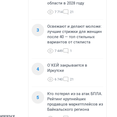
области в 2028 году
7 714
21
Освежают и делают моложе:
3
лучшие стрижки для женщин
после 40 — топ стильных
вариантов от стилиста
7 449
1
О`КЕЙ закрывается в
4
Иркутске
6 740
21
Кто потерял из-за атак БПЛА.
5
Рейтинг крупнейших
продавцов маркетплейсов из
Байкальского региона
военных