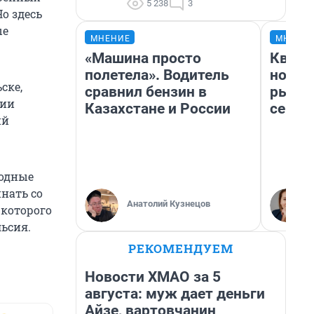
5 238
3
Но здесь
ые
МНЕНИЕ
МНЕНИ
«Машина просто
Кварт
полетела». Водитель
но де
ске,
сравнил бензин в
рынок
нии
Казахстане и России
сейча
ий
годные
нать со
Анатолий Кузнецов
 которого
ьсия.
РЕКОМЕНДУЕМ
Новости ХМАО за 5
августа: муж дает деньги
Айзе, вартовчанин