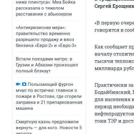
ниже плинтуса»: Миа Бойка
Сергей Ерощенко
рассказала о тяжелом
расставании с абьюзером
«В первую очере
«Антикризисная мера»:
говорится в со
правительство временно
разрешило продажу и ввоз
бензина «Евро-2» и «Евро-3»
Как сообщает п
началу отопител
Встали поездами метро: в
тысячи теплоис
Грузии и Абхазии произошел
миллиарда рубле
полный блэкаут
Полыхающий фургон
Практически за
мчал по встречке: главное о
Бодайбинский, 
пожаре в Ростове, где сгорели
для населения 
заправка и 21 припаркованная
период необходи
машина
нефтепродуктов.
тонн ТЭР и дост
Смертную казнь предложили
вернуть — для кого. Новости 5
августа