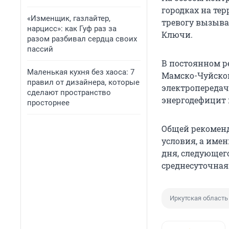
городках на тер
«Изменщик, газлайтер,
тревогу вызыва
нарцисс»: как Гуф раз за
Ключи.
разом разбивал сердца своих
пассий
В постоянном р
Маленькая кухня без хаоса: 7
Мамско-Чуйском
правил от дизайнера, которые
электропередач
сделают пространство
энергодефицит 
просторнее
Общей рекоменд
условия, а име
дня, следующег
среднесуточная
Иркутская область