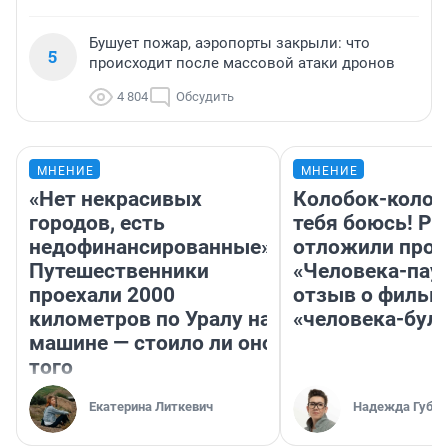
Бушует пожар, аэропорты закрыли: что
5
происходит после массовой атаки дронов
4 804
Обсудить
МНЕНИЕ
МНЕНИЕ
«Нет некрасивых
Колобок-колобо
городов, есть
тебя боюсь! Ра
недофинансированные».
отложили прок
Путешественники
«Человека-пау
проехали 2000
отзыв о фильм
километров по Уралу на
«человека-бул
машине — стоило ли оно
того
Екатерина Литкевич
Надежда Губар