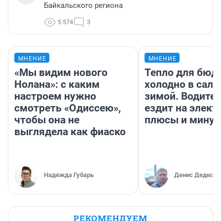
Байкальского региона
5 574
3
МНЕНИЕ
МНЕНИЕ
«Мы видим нового
Тепло для бюд
Нолана»: с каким
холодно в сало
настроем нужно
зимой. Водител
смотреть «Одиссею»,
ездит на элект
чтобы она не
плюсы и мину
выглядела как фиаско
Надежда Губарь
Денис Дедюхи
РЕКОМЕНДУЕМ