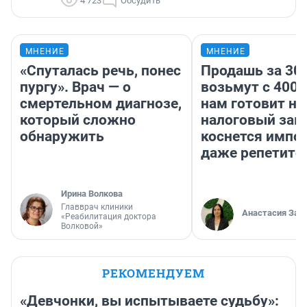
4 723
Обсудить
МНЕНИЕ
МНЕНИЕ
«Спуталась речь, понес
Продашь за 300
пургу». Врач — о
возьмут с 4000
смертельном диагнозе,
нам готовит н
который сложно
налоговый зако
обнаружить
коснется импор
даже репетито
Ирина Волкова
Главврач клиники
Анастасия Зав
«Реабилитация доктора
Волковой»
РЕКОМЕНДУЕМ
«Девчонки, вы испытываете судьбу»: