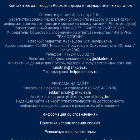
Контактные данные для Роскомнадзора и государственных органов
Сетевое издание «Ирсити.ру» (18+)
Зарегистрировано Федеральной службой по надзору в сфере связи,
информационных технологий и массовых коммуникаций (Роскомнадзор)
Регистрационный номер ЭЛ № ФС 77 – 83655 от 26.07.2022 г.
Учредитель: Общество с ограниченной ответственностью "ИНТЕРНЕТ
ТЕХНОЛОГИИ"
Главный редактор: Кузнецова Зоя Валерьевна
Адрес редакции: 664022, Россия, г. Иркутск, ул. Советская, стр. 42, пом. 7
(офис 206),
телефон +7 (924) 603 02 71
Электронный адрес редакции:
ircity@shkulev.ru
Контактные данные для Роскомнадзора и государственных органов:
juristnsk@shkulev.ru
Техподдержка:
help@shkulev.ru
РЕКЛАМА НА САЙТЕ
Связаться с рекламным отделом: 8 (30-22) 40-08-90,
reklamaircity@shkulev.ru
Чат-бот в телеграм:
@shkulev_social_ircity_bot
Редакция сайта не несет ответственности за достоверность
информации, содержащейся в рекламных объявлениях.
Информация об ограничениях
Политика использования cookies
Рекомендательные системы