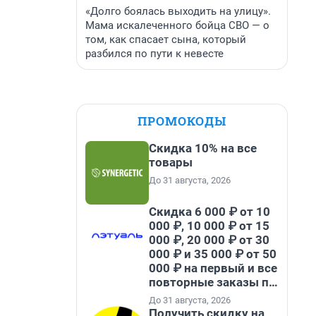
«Долго боялась выходить на улицу».
Мама искалеченного бойца СВО — о
том, как спасает сына, который
разбился по пути к невесте
ПРОМОКОДЫ
Скидка 10% на все
товары
До 31 августа, 2026
Скидка 6 000 ₽ от 10
000 ₽, 10 000 ₽ от 15
000 ₽, 20 000 ₽ от 30
000 ₽ и 35 000 ₽ от 50
000 ₽ на первый и все
повторные заказы по
промокоду НАБЕРИ
До 31 августа, 2026
Получить скидку на