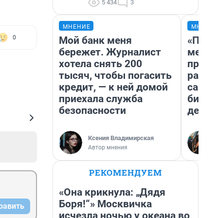
5 434
3
МНЕНИЕ
МНЕНИ
0
Мой банк меня
«Поку
бережет. Журналист
мешке
хотела снять 200
предп
тысяч, чтобы погасить
расска
кредит, — к ней домой
самом
приехала служба
бизне
безопасности
дешев
Ксения Владимирская
Автор мнения
РЕКОМЕНДУЕМ
«Она крикнула: „Дядя
Боря!“» Москвичка
равить
исчезла ночью у океана во