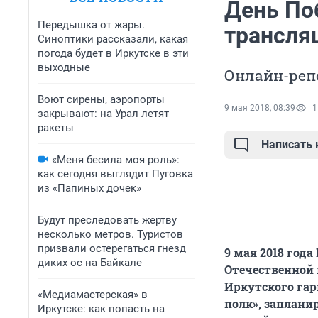
День По
Передышка от жары.
трансля
Синоптики рассказали, какая
погода будет в Иркутске в эти
выходные
Онлайн-реп
Воют сирены, аэропорты
9 мая 2018, 08:39
1
закрывают: на Урал летят
ракеты
Написать
«Меня бесила моя роль»:
как сегодня выглядит Пуговка
из «Папиных дочек»
Будут преследовать жертву
несколько метров. Туристов
призвали остерегаться гнезд
9 мая 2018 год
диких ос на Байкале
Отечественной 
Иркутского гар
«Медиамастерская» в
полк», заплани
Иркутске: как попасть на