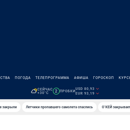
СТВА
ПОГОДА
ТЕЛЕПРОГРАММА
АФИША
ГОРОСКОП
КУРС
USD 80,93
СЕЙЧАС
2
ПРОБКИ
+30°C
EUR 93,19
е закрыли
Летчики пропавшего самолета спаслись
О`КЕЙ закрывает