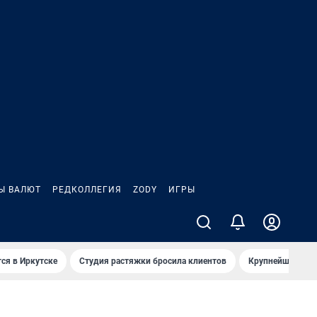
Ы ВАЛЮТ
РЕДКОЛЛЕГИЯ
ZODY
ИГРЫ
ся в Иркутске
Студия растяжки бросила клиентов
Крупнейшие про