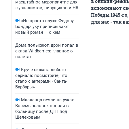
в онлайн-режим
масштабное мероприятие для
вспоминают сво
журналистов, пиарщиков и HR
Победы 1945-го,
«Не просто слух»: Федору
для нас - так в
Бондарчуку приписывают
новый роман — с кем
Дома полыхают, дрон попал в
склад Wildberries: главное о
налетах
Круче сюжета любого
сериала: посмотрите, что
стало с актерами «Санта-
Барбары»
Младенца везли на руках.
Восемь человек попали в
больницу после ДТП под
Шелеховым