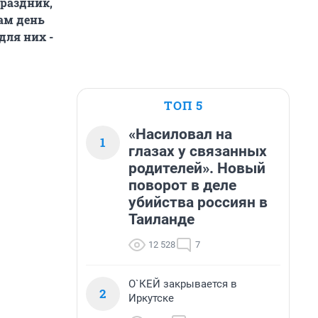
раздник,
ам день
для них -
ТОП 5
«Насиловал на
1
глазах у связанных
родителей». Новый
поворот в деле
убийства россиян в
Таиланде
12 528
7
О`КЕЙ закрывается в
2
Иркутске