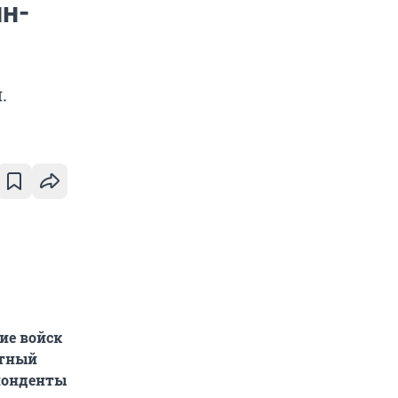
н-
.
ие войск
ртный
спонденты