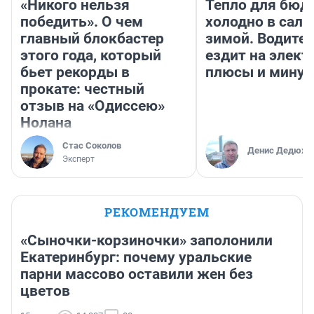
«Никого нельзя
Тепло для бюд
победить». О чем
холодно в сало
главный блокбастер
зимой. Водител
этого года, который
ездит на элект
бьет рекорды в
плюсы и мину
прокате: честный
отзыв на «Одиссею»
Нолана
Стас Соколов
Денис Дедюхи
Эксперт
РЕКОМЕНДУЕМ
«Сыночки-корзиночки» заполонили
Екатеринбург: почему уральские
парни массово оставили жен без
цветов