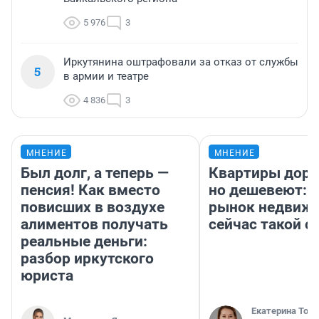
5 976
3
Иркутянина оштрафовали за отказ от службы
5
в армии и театре
4 836
3
МНЕНИЕ
МНЕНИЕ
Был долг, а теперь —
Квартиры дор
пенсия! Как вместо
но дешевеют: 
повисших в воздухе
рынок недвиж
алиментов получать
сейчас такой 
реальные деньги:
разбор иркутского
юриста
Екатерина Торо