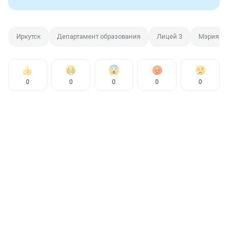
Иркутск
Департамент образования
Лицей 3
Мэрия Ир
0
0
0
0
0