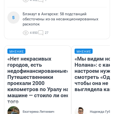
Блэкаут в Ангарске: 58 подстанций
5
обесточены из-за несанкционированных
раскопок
4 850
27
МНЕНИЕ
МНЕНИЕ
«Нет некрасивых
«Мы видим нов
городов, есть
Нолана»: с как
недофинансированные».
настроем нужн
Путешественники
смотреть «Оди
проехали 2000
чтобы она не
километров по Уралу на
выглядела как
машине — стоило ли оно
того
Екатерина Литкевич
Надежда Губар