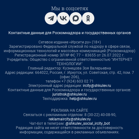
Мы в соцсетях
Контактные данные для Роскомнадзора и государственных органов
Сетевое издание «Ирсити.ру» (18+)
Зарегистрировано Федеральной службой по надзору в сфере связи,
информационных технологий и массовых коммуникаций (Роскомнадзор)
Регистрационный номер ЭЛ № ФС 77 – 83655 от 26.07.2022 г.
Учредитель: Общество с ограниченной ответственностью "ИНТЕРНЕТ
ТЕХНОЛОГИИ"
Главный редактор: Кузнецова Зоя Валерьевна
Адрес редакции: 664022, Россия, г. Иркутск, ул. Советская, стр. 42, пом. 7
(офис 206),
телефон +7 (924) 603 02 71
Электронный адрес редакции:
ircity@shkulev.ru
Контактные данные для Роскомнадзора и государственных органов:
juristnsk@shkulev.ru
Техподдержка:
help@shkulev.ru
РЕКЛАМА НА САЙТЕ
Связаться с рекламным отделом: 8 (30-22) 40-08-90,
reklamaircity@shkulev.ru
Чат-бот в телеграм:
@shkulev_social_ircity_bot
Редакция сайта не несет ответственности за достоверность
информации, содержащейся в рекламных объявлениях.