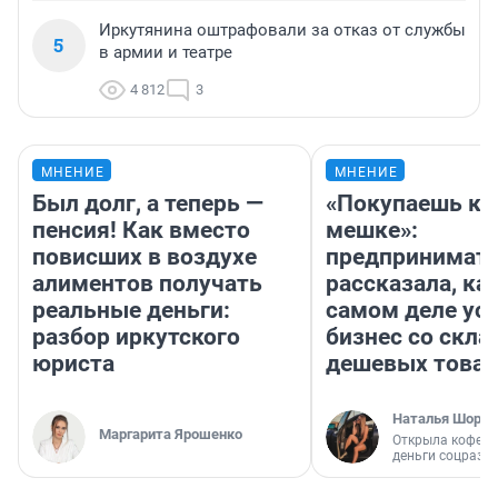
Иркутянина оштрафовали за отказ от службы
5
в армии и театре
4 812
3
МНЕНИЕ
МНЕНИЕ
Был долг, а теперь —
«Покупаешь ко
пенсия! Как вместо
мешке»:
повисших в воздухе
предпринимат
алиментов получать
рассказала, как
реальные деньги:
самом деле ус
разбор иркутского
бизнес со скл
юриста
дешевых това
Наталья Шорох
Маргарита Ярошенко
Открыла кофейн
деньги соцразв