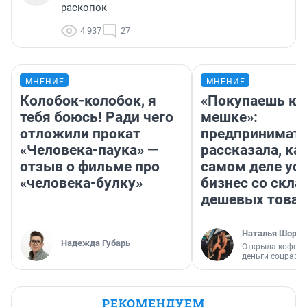
раскопок
4 937
27
МНЕНИЕ
МНЕНИЕ
Колобок-колобок, я
«Покупаешь ко
тебя боюсь! Ради чего
мешке»:
отложили прокат
предпринимат
«Человека-паука» —
рассказала, как
отзыв о фильме про
самом деле ус
«человека-булку»
бизнес со скл
дешевых това
Наталья Шорох
Надежда Губарь
Открыла кофейн
деньги соцразв
РЕКОМЕНДУЕМ