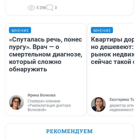
5 298
3
МНЕНИЕ
МНЕНИЕ
«Спуталась речь, понес
Квартиры дор
пургу». Врач — о
но дешевеют: 
смертельном диагнозе,
рынок недвиж
который сложно
сейчас такой 
обнаружить
Ирина Волкова
Екатерина Торо
Главврач клиники
«Реабилитация доктора
директор агентс
Волковой»
недвижимости
РЕКОМЕНДУЕМ