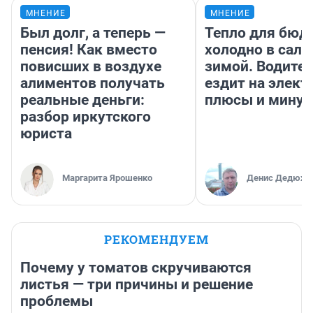
МНЕНИЕ
МНЕНИЕ
Был долг, а теперь —
Тепло для бюд
пенсия! Как вместо
холодно в сало
повисших в воздухе
зимой. Водител
алиментов получать
ездит на элект
реальные деньги:
плюсы и мину
разбор иркутского
юриста
Маргарита Ярошенко
Денис Дедюхи
РЕКОМЕНДУЕМ
Почему у томатов скручиваются
листья — три причины и решение
проблемы