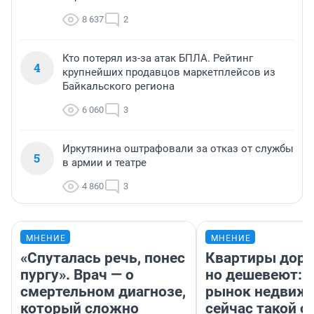
8 637
2
Кто потерял из-за атак БПЛА. Рейтинг
4
крупнейших продавцов маркетплейсов из
Байкальского региона
6 060
3
Иркутянина оштрафовали за отказ от службы
5
в армии и театре
4 860
3
МНЕНИЕ
МНЕНИЕ
«Спуталась речь, понес
Квартиры дор
пургу». Врач — о
но дешевеют: 
смертельном диагнозе,
рынок недвиж
который сложно
сейчас такой 