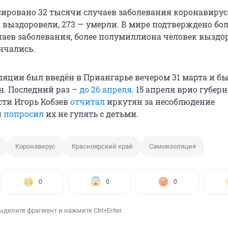
сировано 32 тысячи случаев заболевания коронавирусо
 выздоровели, 273 — умерли. В мире подтверждено бол
аев заболевания, более полумиллиона человек выздо
нчались.
яции был введён в Приангарье вечером 31 марта и б
. Последний раз –
до 26 апреля
. 15 апреля врио губер
сти Игорь Кобзев
отчитал
иркутян за несоблюдение
и
попросил
их не гулять с детьми.
Коронавирус
Красноярский край
Самоизоляция
0
0
0
ыделите фрагмент и нажмите Ctrl+Enter