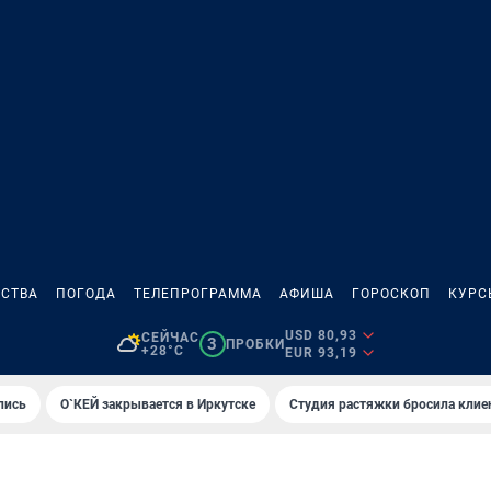
СТВА
ПОГОДА
ТЕЛЕПРОГРАММА
АФИША
ГОРОСКОП
КУРС
USD 80,93
СЕЙЧАС
3
ПРОБКИ
+28°C
EUR 93,19
лись
О`КЕЙ закрывается в Иркутске
Студия растяжки бросила клие