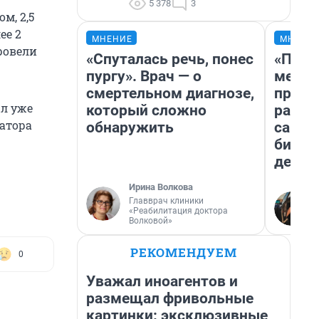
5 378
3
м, 2,5
ее 2
МНЕНИЕ
МНЕНИ
ровели
«Спуталась речь, понес
«Поку
пургу». Врач — о
мешке
смертельном диагнозе,
предп
ыл уже
который сложно
расска
натора
обнаружить
самом
бизне
дешев
Ирина Волкова
Главврач клиники
«Реабилитация доктора
Волковой»
РЕКОМЕНДУЕМ
0
Уважал иноагентов и
размещал фривольные
картинки: эксклюзивные