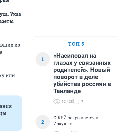
са. Указ
газеты
ТОП 5
ывших из
а.
«Насиловал на
1
глазах у связанных
родителей». Новый
ку или
поворот в деле
убийства россиян в
Таиланде
12 423
7
вания
цы.
О`КЕЙ закрывается в
2
Иркутске