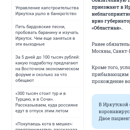
приезжают в Ир
Управление капстроительства
неблагоприятно
Иркутска ушло в банкротство
врио губернато
Петь бардовские песни,
«Областная».
пробовать баранину и изучать
Иркутск. Чем еще заняться в
Ранее обязател
эти выходные
Москвы, Санкт-П
За 5 дней до 100 тысяч рублей:
какую подработку предлагают
Кроме того, ус
на Восточном экономическом
прибывающим в 
форуме и сколько за что
обещают
прохождение в
«300 тысяч стоит тур и в
Турцию, и в Сочи».
В Иркутской 
Рассказываем, куда россияне
едут в отпуск этим летом
коронавирус
Двое пациен
«Покупаешь кота в мешке»:
предприниматель рассказала,