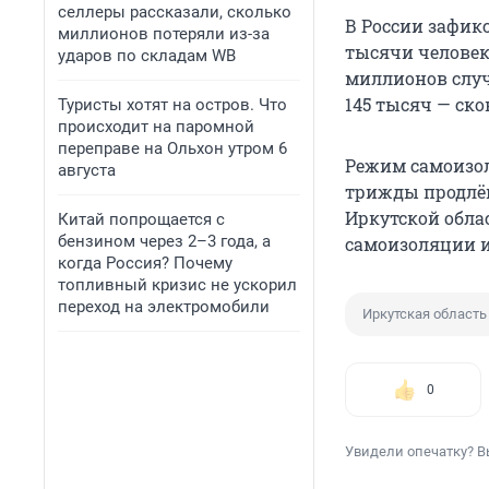
селлеры рассказали, сколько
В России зафик
миллионов потеряли из-за
тысячи человек
ударов по складам WB
миллионов случ
145 тысяч — ско
Туристы хотят на остров. Что
происходит на паромной
переправе на Ольхон утром 6
Режим самоизол
августа
трижды продлён
Иркутской обла
Китай попрощается с
бензином через 2–3 года, а
самоизоляции 
когда Россия? Почему
топливный кризис не ускорил
переход на электромобили
Иркутская область
0
Увидели опечатку? В