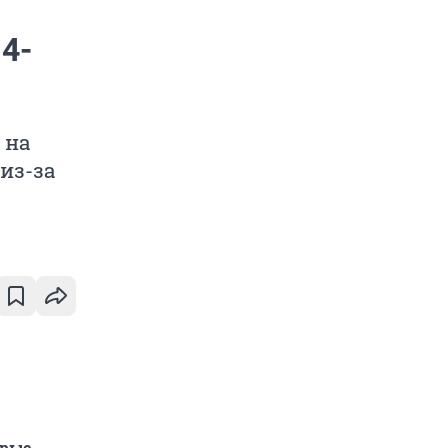
4-
 на
из-за
орые