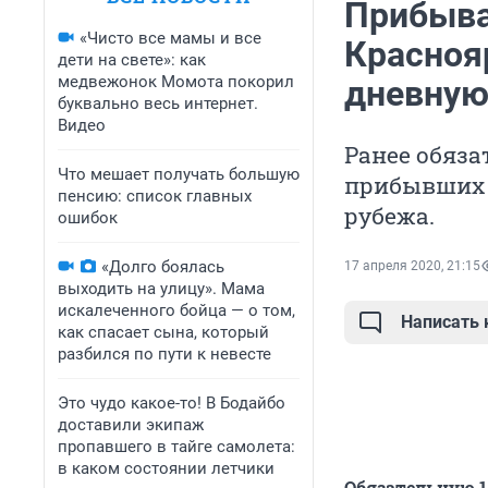
Прибыва
«Чисто все мамы и все
Красноя
дети на свете»: как
медвежонок Момота покорил
дневную
буквально весь интернет.
Видео
Ранее обяза
Что мешает получать большую
прибывших и
пенсию: список главных
рубежа.
ошибок
«Долго боялась
17 апреля 2020, 21:15
выходить на улицу». Мама
искалеченного бойца — о том,
Написать
как спасает сына, который
разбился по пути к невесте
Это чудо какое-то! В Бодайбо
доставили экипаж
пропавшего в тайге самолета:
в каком состоянии летчики
Обязательную 