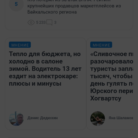
5
крупнейших продавцов маркетплейсов из
Байкальского региона
5 233
3
МНЕНИЕ
МНЕНИЕ
Тепло для бюджета, но
«Сливочное пи
холодно в салоне
разочаровало»
зимой. Водитель 13 лет
туристы запла
ездит на электрокаре:
тысяч, чтобы 
плюсы и минусы
день гулять по
Юрского перио
Хогвартсу
Денис Дедюхин
Яна Шаламова