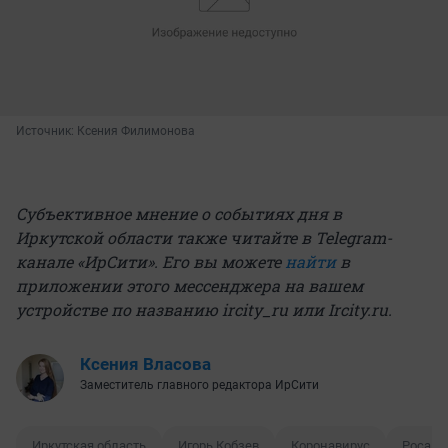
Источник: 
Ксения Филимонова
Субъективное мнение о событиях дня в
Иркутской области также читайте в Telegram-
канале «ИрСити». Его вы можете
найти
в
приложении этого мессенджера на вашем
устройстве по названию ircity_ru или Ircity.ru.
Ксения Власова
Заместитель главного редактора ИрСити
Иркутская область
Игорь Кобзев
Коронавирус
Росави