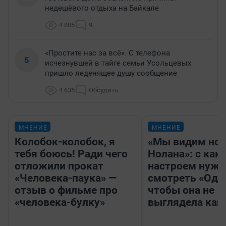
недешёвого отдыха на Байкале
4 805
9
«Простите нас за всё». С телефона
5
исчезнувшей в тайге семьи Усольцевых
пришло леденящее душу сообщение
4 635
Обсудить
МНЕНИЕ
МНЕНИЕ
Колобок-колобок, я
«Мы видим нов
тебя боюсь! Ради чего
Нолана»: с как
отложили прокат
настроем нужн
«Человека-паука» —
смотреть «Оди
отзыв о фильме про
чтобы она не
«человека-булку»
выглядела как