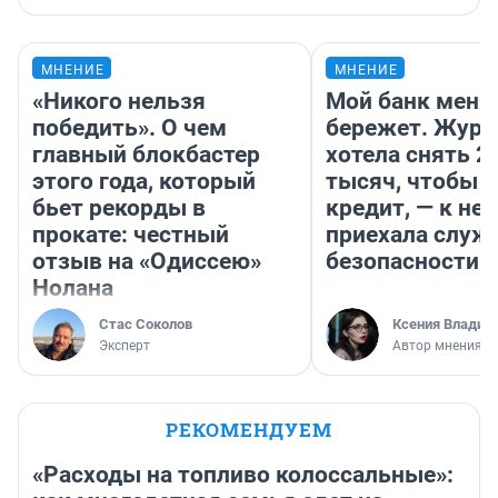
МНЕНИЕ
МНЕНИЕ
«Никого нельзя
Мой банк меня
победить». О чем
бережет. Журн
главный блокбастер
хотела снять 2
этого года, который
тысяч, чтобы п
бьет рекорды в
кредит, — к не
прокате: честный
приехала служ
отзыв на «Одиссею»
безопасности
Нолана
Стас Соколов
Ксения Владим
Эксперт
Автор мнения
РЕКОМЕНДУЕМ
«Расходы на топливо колоссальные»: