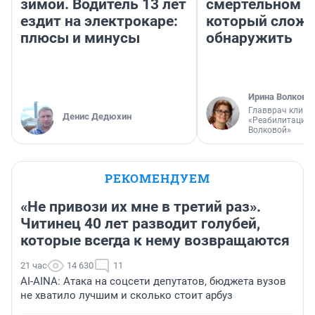
зимой. Водитель 13 лет
смертельном д
ездит на электрокаре:
который слож
плюсы и минусы
обнаружить
Ирина Волкова
Главврач клини
Денис Дедюхин
«Реабилитация 
Волковой»
РЕКОМЕНДУЕМ
«Не привози их мне в третий раз».
Читинец 40 лет разводит голубей,
которые всегда к нему возвращаются
21 час
14 630
11
AI-AINA: Атака на соцсети депутатов, бюджета вузов
не хватило лучшим и сколько стоит арбуз