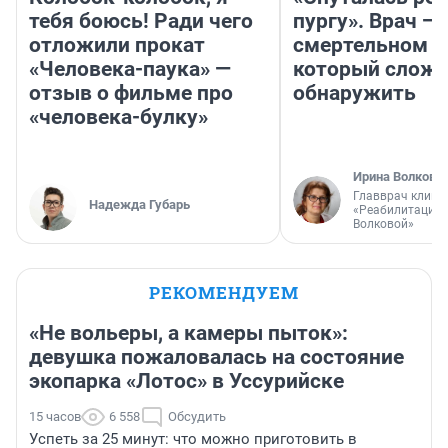
тебя боюсь! Ради чего
пургу». Врач — 
отложили прокат
смертельном д
«Человека-паука» —
который слож
отзыв о фильме про
обнаружить
«человека-булку»
Ирина Волкова
Главврач клини
Надежда Губарь
«Реабилитация 
Волковой»
РЕКОМЕНДУЕМ
«Не вольеры, а камеры пыток»:
девушка пожаловалась на состояние
экопарка «Лотос» в Уссурийске
15 часов
6 558
Обсудить
Успеть за 25 минут: что можно приготовить в