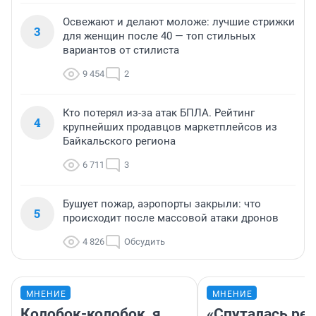
Освежают и делают моложе: лучшие стрижки
3
для женщин после 40 — топ стильных
вариантов от стилиста
9 454
2
Кто потерял из-за атак БПЛА. Рейтинг
4
крупнейших продавцов маркетплейсов из
Байкальского региона
6 711
3
Бушует пожар, аэропорты закрыли: что
5
происходит после массовой атаки дронов
4 826
Обсудить
МНЕНИЕ
МНЕНИЕ
Колобок-колобок, я
«Спуталась реч