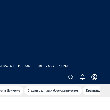
Ы ВАЛЮТ
РЕДКОЛЛЕГИЯ
ZODY
ИГРЫ
ся в Иркутске
Студия растяжки бросила клиентов
Крупнейшие про