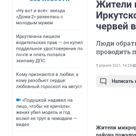
Жители 
«Ну вот и всё»: звезда
Иркутск
«Дома-2» развелась с
молодым мужем
червей в
Иркутянина лишили
Люди обрати
водительских прав — он купил
поддельное удостоверение по
проводить п
почте и опять попался
экипажу ДПС
5 апреля 2021, 14:29
Кому признаются в любви, а
кому разобьют сердце:
Написать
любовный гороскоп на август
«Подушкой надавил на
лицо, чтобы не кричала»:
жених убил модель и год
возил ее труп в чемодане —
видео
Жители микрор
района пожалов