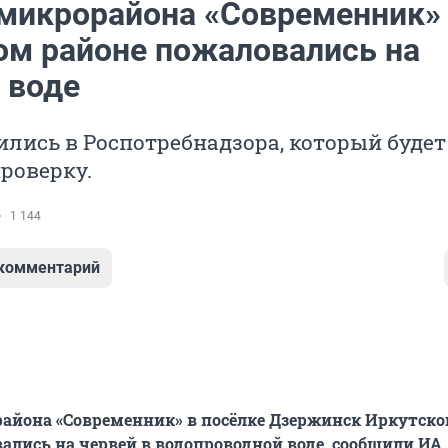
микрорайона «Современник»
ом районе пожаловались на
 воде
лись в Роспотребнадзора, который будет
роверку.
1 144
 комментарий
айона «Современник» в посёлке Дзержинск Иркутско
ались на червей в водопроводной воде, сообщили ИА