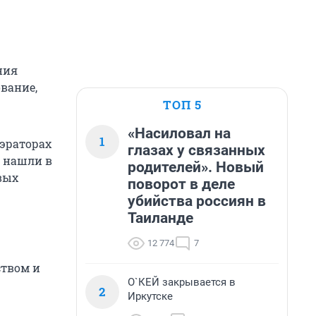
ния
вание,
ТОП 5
«Насиловал на
1
аэраторах
глазах у связанных
й нашли в
родителей». Новый
вых
поворот в деле
убийства россиян в
Таиланде
12 774
7
твом и
О`КЕЙ закрывается в
2
Иркутске