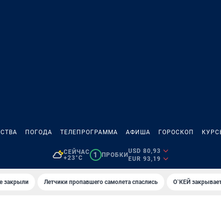
СТВА
ПОГОДА
ТЕЛЕПРОГРАММА
АФИША
ГОРОСКОП
КУРС
USD 80,93
СЕЙЧАС
1
ПРОБКИ
+23°C
EUR 93,19
е закрыли
Летчики пропавшего самолета спаслись
О`КЕЙ закрывает