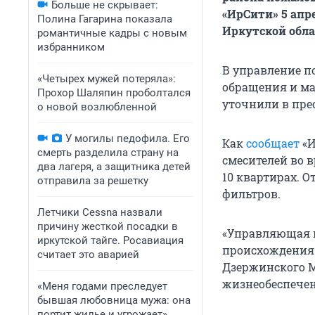
Больше не скрывает:
«ИрСити» 5 апр
Полина Гагарина показала
Иркутской обла
романтичные кадры с новым
избранником
В управление п
«Четырех мужей потеряла»:
обращения и ма
Прохор Шаляпин проболтался
уточнили в пре
о новой возлюбленной
У могилы педофила. Его
Как
сообщает
«И
смерть разделила страну на
смесителей во 
два лагеря, а защитника детей
10 квартирах. О
отправила за решетку
фильтров.
Летчики Cessna назвали
причину жесткой посадки в
«Управляющая 
иркутской тайге. Росавиация
происхождения 
считает это аварией
Дзержинского 
жизнеобеспечен
«Меня годами преследует
бывшая любовница мужа: она
портит жилье и угрожает».