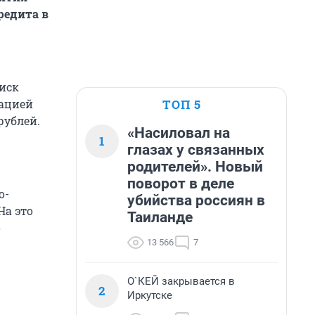
редита в
иск
ТОП 5
рацией
рублей.
«Насиловал на
1
глазах у связанных
родителей». Новый
поворот в деле
о-
убийства россиян в
На это
Таиланде
о
13 566
7
О`КЕЙ закрывается в
2
Иркутске