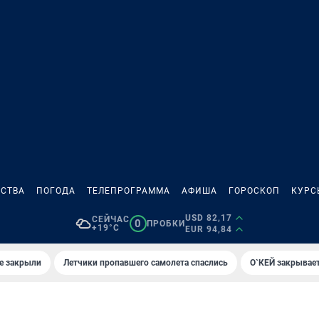
СТВА
ПОГОДА
ТЕЛЕПРОГРАММА
АФИША
ГОРОСКОП
КУРС
USD 82,17
СЕЙЧАС
0
ПРОБКИ
+19°C
EUR 94,84
е закрыли
Летчики пропавшего самолета спаслись
О`КЕЙ закрывает