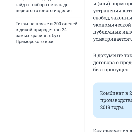
и (или) норм пр
гайд от набора петель до
устранения кот
первого готового изделия
свобод, законн
Тигры на пляже и 300 оленей
экономической 
в дикой природе: топ-24
публичных инте
самых красивых бухт
усматривается»,
Приморского края
В документе та
договора о пре
был пропущен.
Комбинат в 2
производства
2019 годы.
Как следует из 