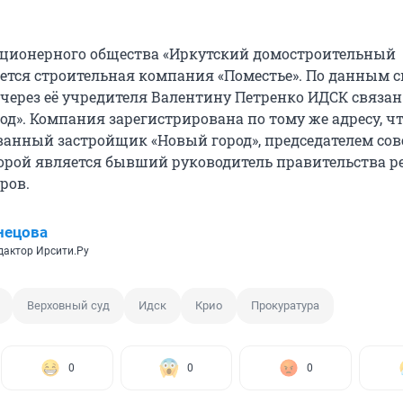
ционерного общества «Иркутский домостроительный
ется строительная компания «Поместье». По данным 
 через её учредителя Валентину Петренко ИДСК связан
д». Компания зарегистрирована по тому же адресу, чт
анный застройщик «Новый город», председателем сов
орой является бывший руководитель правительства р
ров.
нецова
дактор Ирсити.Ру
Верховный суд
Идск
Крио
Прокуратура
0
0
0