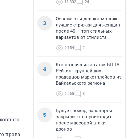
11 332
24
Освежают и делают моложе:
3
лучшие стрижки для женщин
после 40 — топ стильных
вариантов от стилиста
9 154
2
Кто потерял из-за атак БПЛА.
4
Рейтинг крупнейших
продавцов маркетплейсов из
Байкальского региона
6 265
3
Бушует пожар, аэропорты
5
закрыли: что происходит
ховного
после массовой атаки
дронов
го права