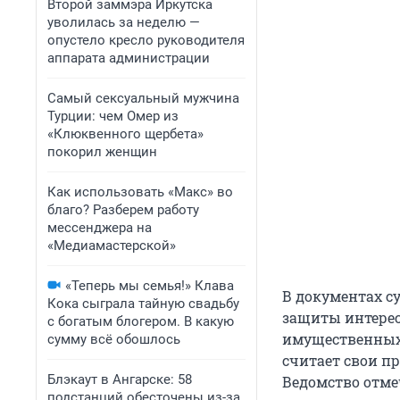
Второй заммэра Иркутска
уволилась за неделю —
опустело кресло руководителя
аппарата администрации
Самый сексуальный мужчина
Турции: чем Омер из
«Клюквенного щербета»
покорил женщин
Как использовать «Макс» во
благо? Разберем работу
мессенджера на
«Медиамастерской»
«Теперь мы семья!» Клава
В документах су
Кока сыграла тайную свадьбу
защиты интерес
с богатым блогером. В какую
имущественных
сумму всё обошлось
считает свои п
Блэкаут в Ангарске: 58
Ведомство отмеч
подстанций обесточены из-за