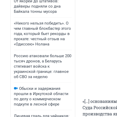
От якорей до штативов:
дайверы подняли со дна
Байкала тонны мусора
«Никого нельзя победить». О
чем главный блокбастер этого
года, который бьет рекорды в
прокате: честный отзыв на
«Одиссею» Нолана
Россию атаковали больше 200
тысяч дронов, а Беларусь
стягивает войска к
украинской границе: главное
об СВО за неделю
Обыски и задержания
прошли в Иркутской области
по делу о коммерческом
«[…] основания
подкупе в лесной сфере
Суда Российско
производства я
Лицевая гладь для чайников: