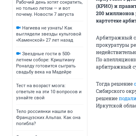
Рабочий день хотят сократить,
(КРИО) и прави
но только летом — и вот
200 миллионов 
почему. Новости 7 августа
картотеке арби
Нагиева не узнать! Как
выглядели звезды культовой
Арбитражный су
«Каменской» 27 лет назад
прокуратуры ре
недействительн
Звездные гости в 500-
По апелляционн
летнем соборе: Криштиану
Роналду готовится сыграть
арбитражный су
свадьбу века на Мадейре
Тогда решение
Тест на возраст мозга:
Сибирского окру
ответьте на эти 10 вопросов и
узнайте свой
решение
подал
Иркутской обла
Тело россиянки нашли во
Французских Альпах. Как она
погибла?