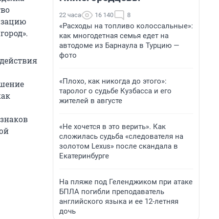
тво
22 часа
16 140
8
изацию
«Расходы на топливо колоссальные»:
город».
как многодетная семья едет на
автодоме из Барнаула в Турцию —
фото
 действия
«Плохо, как никогда до этого»:
ашение
таролог о судьбе Кузбасса и его
как
жителей в августе
изнаков
«Не хочется в это верить». Как
вой
сложилась судьба «следователя на
золотом Lexus» после скандала в
Екатеринбурге
На пляже под Геленджиком при атаке
БПЛА погибли преподаватель
английского языка и ее 12-летняя
дочь