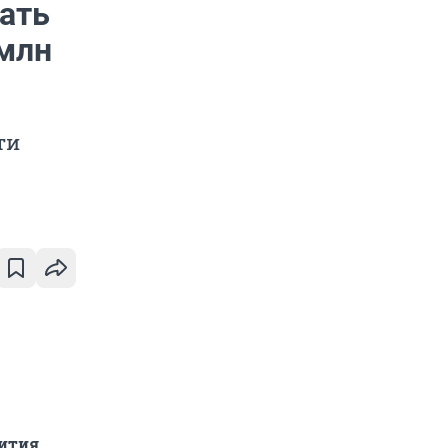
ать
 млн
ти
вития