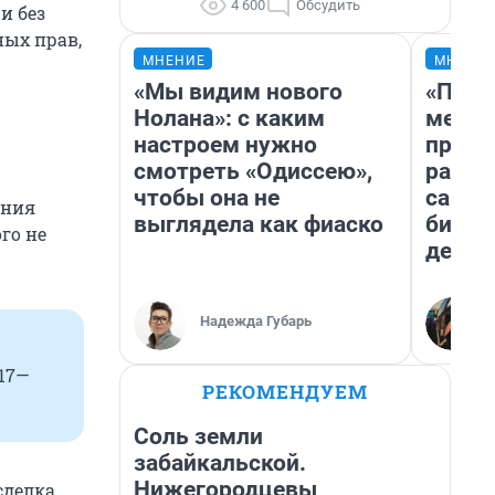
4 600
Обсудить
и без
ых прав,
МНЕНИЕ
МНЕНИ
«Мы видим нового
«Поку
Нолана»: с каким
мешке
настроем нужно
предп
смотреть «Одиссею»,
расска
чтобы она не
самом
ания
выглядела как фиаско
бизне
го не
дешев
Надежда Губарь
017—
РЕКОМЕНДУЕМ
Соль земли
забайкальской.
Нижегородцевы
сделка