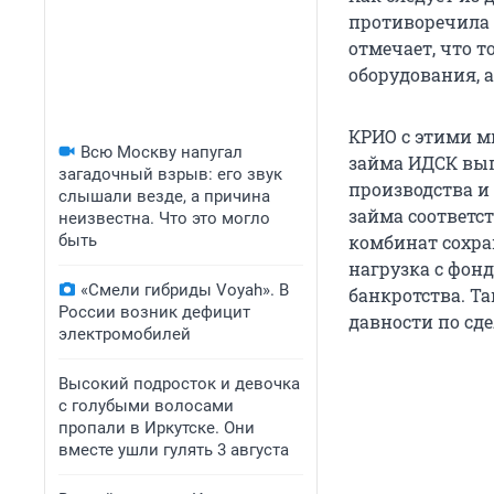
противоречила 
отмечает, что 
оборудования, 
КРИО с этими м
Всю Москву напугал
займа ИДСК вы
загадочный взрыв: его звук
производства и
слышали везде, а причина
займа соответс
неизвестна. Что это могло
быть
комбинат сохра
нагрузка с фон
«Смели гибриды Voyah». В
банкротства. Т
России возник дефицит
давности по сде
электромобилей
Высокий подросток и девочка
с голубыми волосами
пропали в Иркутске. Они
вместе ушли гулять 3 августа