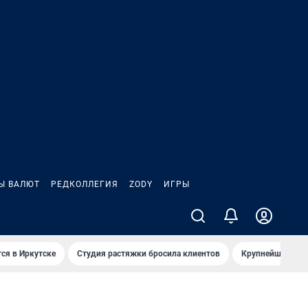
Ы ВАЛЮТ
РЕДКОЛЛЕГИЯ
ZODY
ИГРЫ
ся в Иркутске
Студия растяжки бросила клиентов
Крупнейшие про