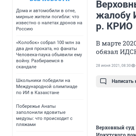
Верховн
Дома и автомобили в огне,
жалобу 
мирные жители погибли: что
известно о налетах дронов на
р. КРИО
Россию
В марте 202
«Колобок» собрал 100 млн за
два дня проката, но фанаты
обязал ИДСК
Человека-паука объявили ему
войну. Разбираемся в
28 июня 2021, 08:30
скандале
Школьники победили на
Написать
Международной олимпиаде
по ИИ в Казахстане
Побережье Анапы
заполонили ядовитые
медузы: что происходит с
пляжами
Верховный суд 
Иркутского дом