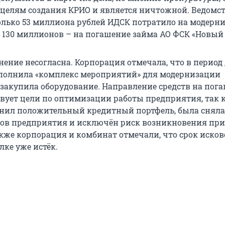
целям создания КРИО и является ничтожной. Ведомс
только 53 миллиона рублей ИДСК потратило на модерн
а 130 миллионов – на погашение займа АО ФСК «Новый 
нение несогласна. Корпорация отмечала, что в период
полнила «комплекс мероприятий» для модернизации
 закупила оборудование. Направление средств на пог
твует цели по оптимизации работы предприятия, так 
нил положительный кредитный портфель, была сняла
дов предприятия и исключён риск возникновения пр
акже корпорация и комбинат отмечали, что срок иско
лке уже истёк.