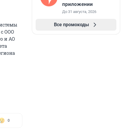
приложении
До 31 августа, 2026
системы
Все промокоды
 с ООО
о и АО
ета
егиона
0