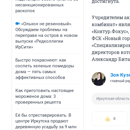
достигнута.
несанкционированных
раскопок
Учредителем ак
«Ольхон не резиновый».
комбинат» явля
Обсуждаем проблемы на
«Контур.Фокус»,
переправе на остров в новом
ФСК «Новый горо
выпуске «Редколлегии
«Специализиров
ИрСити»
директоров кот
Александр Бита
Быстро покраснеют: как
соспеть зеленые помидоры
дома — пять самых
Зоя Куз
эффективных способов
главный ре
Как приготовить настоящее
мороженое дома: 3
Иркутская область
проверенных рецепта
Её бы отреставрировать. В
0
центре Иркутска продают
деревянную усадьбу за 9 млн