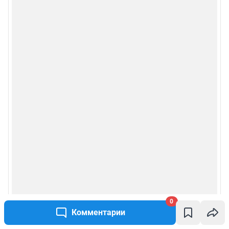
Сообщить новость
Рубрики
О компании
Реклама на сайте
Наши награды
Наши вакансии
Техподдержка
Предвыборная агитация
0
Комментарии
Статистика канала в MAX