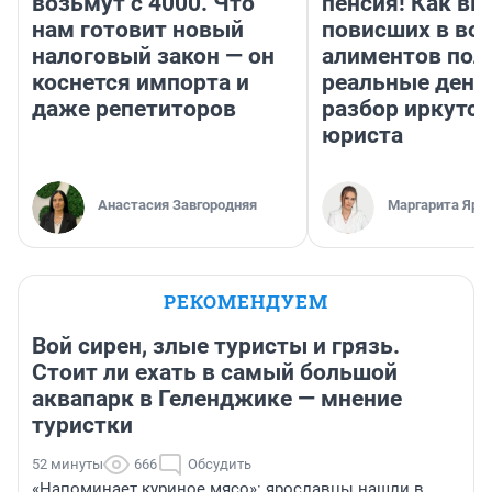
возьмут с 4000. Что
пенсия! Как вм
нам готовит новый
повисших в во
налоговый закон — он
алиментов пол
коснется импорта и
реальные день
даже репетиторов
разбор иркутск
юриста
Анастасия Завгородняя
Маргарита Яро
РЕКОМЕНДУЕМ
Вой сирен, злые туристы и грязь.
Стоит ли ехать в самый большой
аквапарк в Геленджике — мнение
туристки
52 минуты
666
Обсудить
«Напоминает куриное мясо»: ярославцы нашли в