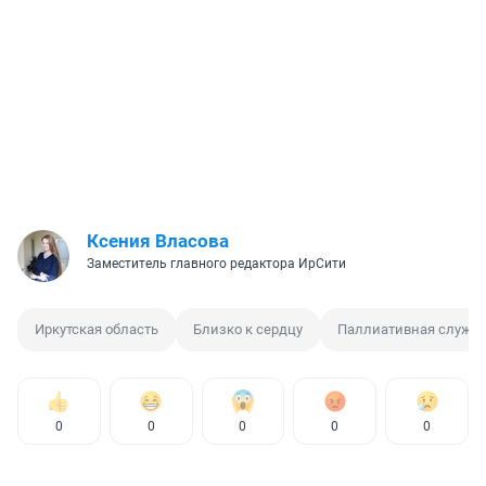
Ксения Власова
Заместитель главного редактора ИрСити
Иркутская область
Близко к сердцу
Паллиативная служб
0
0
0
0
0