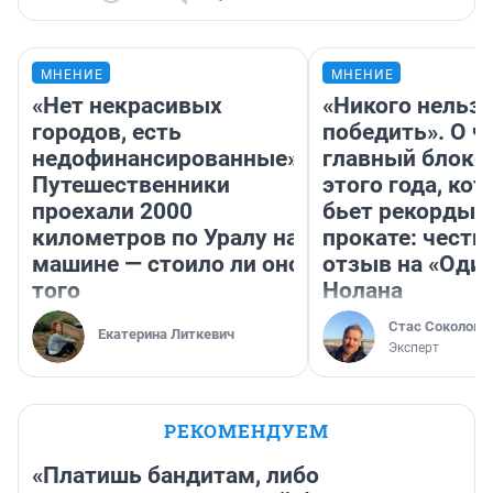
МНЕНИЕ
МНЕНИЕ
«Нет некрасивых
«Никого нельз
городов, есть
победить». О ч
недофинансированные».
главный блокб
Путешественники
этого года, ко
проехали 2000
бьет рекорды 
километров по Уралу на
прокате: честн
машине — стоило ли оно
отзыв на «Оди
того
Нолана
Стас Соколов
Екатерина Литкевич
Эксперт
РЕКОМЕНДУЕМ
«Платишь бандитам, либо