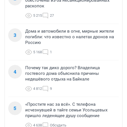
обесточены из-за несанкционированных
раскопок
5 215
27
Дома и автомобили в огне, мирные жители
3
погибли: что известно о налетах дронов на
Россию
5 168
1
Почему так дико дорого? Владелица
4
гостевого дома объяснила причины
недешёвого отдыха на Байкале
4 812
9
«Простите нас за всё». С телефона
5
исчезнувшей в тайге семьи Усольцевых
пришло леденящее душу сообщение
4 638
Обсудить