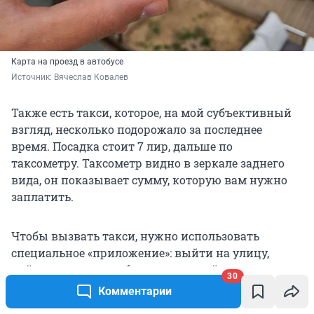
Карта на проезд в автобусе
Источник: 
Вячеслав Ковалев
Также есть такси, которое, на мой субъективный
взгляд, несколько подорожало за последнее
время. Посадка стоит 7 лир, дальше по
таксометру. Таксометр видно в зеркале заднего
вида, он показывает сумму, которую вам нужно
заплатить.
Чтобы вызвать такси, нужно использовать
специальное «приложение»: выйти на улицу,
найти желтую коробочку с кнопкой и путем
30
приложения небольшого давления к этой кнопке
Комментарии
вызвать машину. Такси приезжает достаточно