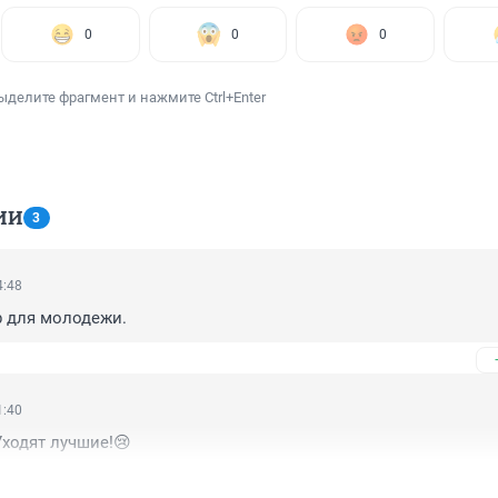
0
0
0
ыделите фрагмент и нажмите Ctrl+Enter
ИИ
3
4:48
 для молодежи.
1:40
Уходят лучшие!😢