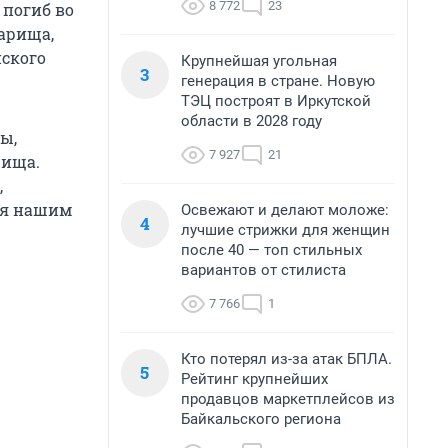
8 772
23
 погиб во
варища,
ского
Крупнейшая угольная
3
генерация в стране. Новую
ТЭЦ построят в Иркутской
области в 2028 году
ы,
7 927
21
рища.
,
ся нашим
Освежают и делают моложе:
4
лучшие стрижки для женщин
после 40 — топ стильных
вариантов от стилиста
7 766
1
Кто потерял из-за атак БПЛА.
5
Рейтинг крупнейших
продавцов маркетплейсов из
Байкальского региона