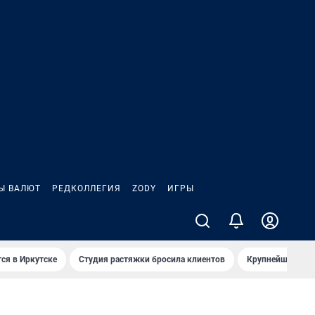
Ы ВАЛЮТ
РЕДКОЛЛЕГИЯ
ZODY
ИГРЫ
ся в Иркутске
Студия растяжки бросила клиентов
Крупнейшие про