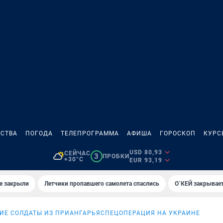
СТВА
ПОГОДА
ТЕЛЕПРОГРАММА
АФИША
ГОРОСКОП
КУРС
USD 80,93
СЕЙЧАС
3
ПРОБКИ
+30°C
EUR 93,19
е закрыли
Летчики пропавшего самолета спаслись
О`КЕЙ закрывает
ИЕ СОЛДАТЫ ИЗ ПРИАНГАРЬЯ
СПЕЦОПЕРАЦИЯ НА УКРАИНЕ