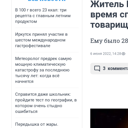
Житель 
В 100 г всего 23 ккал: три
время с
рецепта с главным летним
продуктом
товари
Иркутск принял участие в
Ему было 28
шестом международном
гастрофестивале
6 июня 2022, 14:28
Метеоролог предрек самую
мощную климатическую
3
коммент
катастрофу за последнюю
тысячу лет: когда всё
начнется
Справится даже школьник:
пройдите тест по географии, в
котором очень стыдно
ошибиться
Передышка от жары.