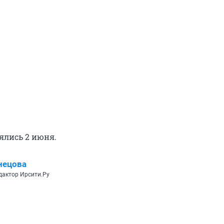
ялись 2 июня.
нецова
дактор Ирсити.Ру