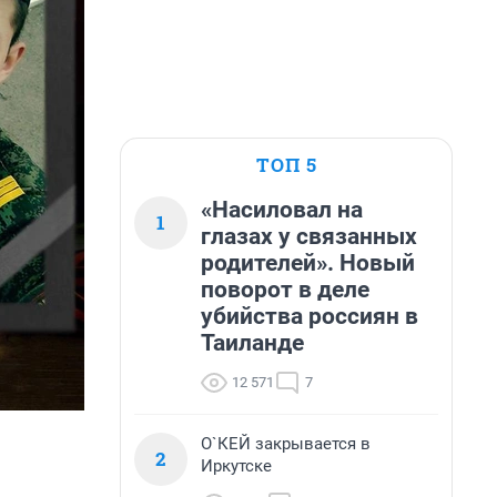
ТОП 5
«Насиловал на
1
глазах у связанных
родителей». Новый
поворот в деле
убийства россиян в
Таиланде
12 571
7
О`КЕЙ закрывается в
2
Иркутске