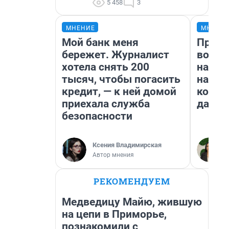
5 458
3
МНЕНИЕ
МНЕНИ
Мой банк меня
Прода
бережет. Журналист
возьм
хотела снять 200
нам г
тысяч, чтобы погасить
налог
кредит, — к ней домой
косне
приехала служба
даже 
безопасности
Ксения Владимирская
Автор мнения
РЕКОМЕНДУЕМ
Медведицу Майю, жившую
на цепи в Приморье,
познакомили с