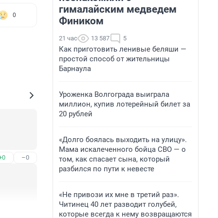
гималайским медведем
0
Фиником
21 час
13 587
5
Как приготовить ленивые беляши —
простой способ от жительницы
Барнаула
Уроженка Волгограда выиграла
миллион, купив лотерейный билет за
20 рублей
«Долго боялась выходить на улицу».
Мама искалеченного бойца СВО — о
+0
–0
том, как спасает сына, который
разбился по пути к невесте
«Не привози их мне в третий раз».
Читинец 40 лет разводит голубей,
+0
–0
которые всегда к нему возвращаются