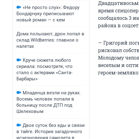
Двадцативосьми
«Не просто слух»: Федору
время спецопер
Бондарчуку приписывают
сообщалось 3 и
новый роман — с кем
района в соцсет
Дома полыхают, дрон попал в
склад Wildberries: главное о
— Григорий пог
налетах
рисковал собст
Молодому челов
Круче сюжета любого
веселым и опт
сериала: посмотрите, что
героем-земляко
стало с актерами «Санта-
Барбары»
Младенца везли на руках.
Восемь человек попали в
больницу после ДТП под
Шелеховым
Двое суток без еды и связи
в тайге. История загадочного
исчезновения самолета в