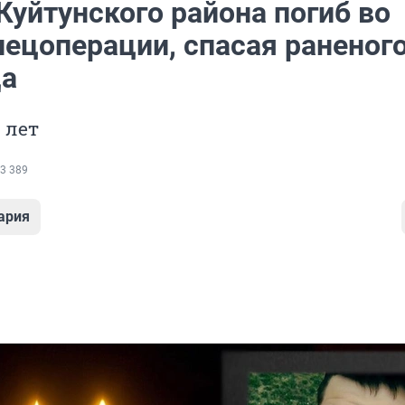
Куйтунского района погиб во
пецоперации, спасая раненог
ща
 лет
3 389
ария