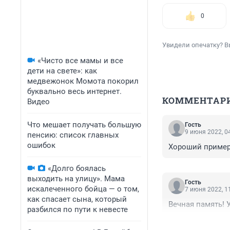
0
Увидели опечатку? В
«Чисто все мамы и все
дети на свете»: как
медвежонок Момота покорил
буквально весь интернет.
КОММЕНТАР
Видео
Что мешает получать большую
Гость
9 июня 2022, 0
пенсию: список главных
ошибок
Хороший пример
«Долго боялась
выходить на улицу». Мама
Гость
искалеченного бойца — о том,
7 июня 2022, 1
как спасает сына, который
Вечная память! 
разбился по пути к невесте