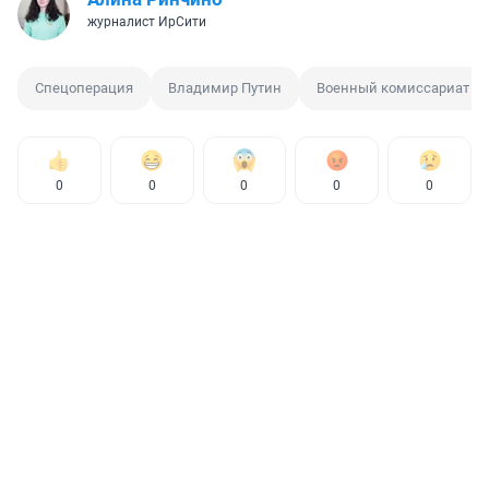
журналист ИрСити
Спецоперация
Владимир Путин
Военный комиссариат
0
0
0
0
0