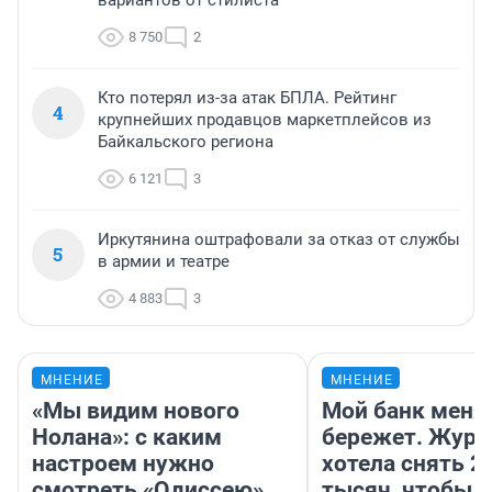
вариантов от стилиста
8 750
2
Кто потерял из-за атак БПЛА. Рейтинг
4
крупнейших продавцов маркетплейсов из
Байкальского региона
6 121
3
Иркутянина оштрафовали за отказ от службы
5
в армии и театре
4 883
3
МНЕНИЕ
МНЕНИЕ
«Мы видим нового
Мой банк меня
Нолана»: с каким
бережет. Журн
настроем нужно
хотела снять 2
смотреть «Одиссею»,
тысяч, чтобы п