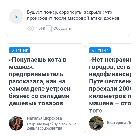
Бушует пожар, аэропорты закрыли: что
5
происходит после массовой атаки дронов
4 958
Обсудить
МНЕНИЕ
МНЕНИЕ
«Покупаешь кота в
«Нет некрасив
мешке»:
городов, есть
предприниматель
недофинансиро
рассказала, как на
Путешественн
самом деле устроен
проехали 2000
бизнес со складами
километров по 
дешевых товаров
машине — стои
того
Наталья Шорохова
Екатерина Лит
Открыла кофейную точку на
деньги соцразвития