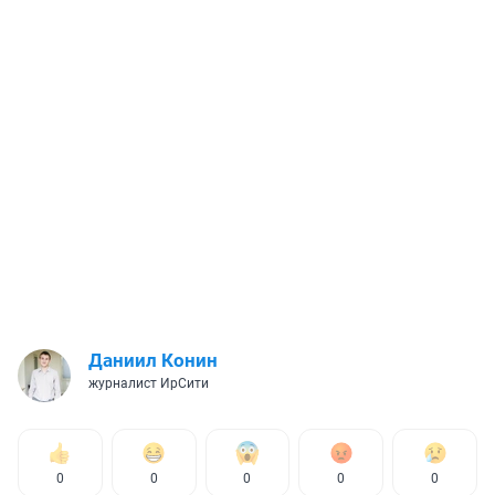
Даниил Конин
журналист ИрСити
0
0
0
0
0