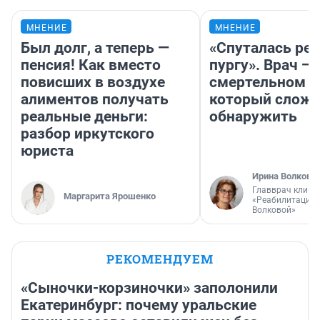
МНЕНИЕ
МНЕНИЕ
Был долг, а теперь —
«Спуталась реч
пенсия! Как вместо
пургу». Врач — 
повисших в воздухе
смертельном д
алиментов получать
который слож
реальные деньги:
обнаружить
разбор иркутского
юриста
Ирина Волкова
Главврач клини
Маргарита Ярошенко
«Реабилитация 
Волковой»
РЕКОМЕНДУЕМ
«Сыночки-корзиночки» заполонили
Екатеринбург: почему уральские