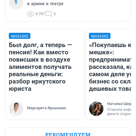
5
в армии и театре
4 797
3
МНЕНИЕ
МНЕНИЕ
Был долг, а теперь —
«Покупаешь ко
пенсия! Как вместо
мешке»:
повисших в воздухе
предпринимат
алиментов получать
рассказала, как
реальные деньги:
самом деле ус
разбор иркутского
бизнес со скл
юриста
дешевых това
Наталья Шорох
Маргарита Ярошенко
Открыла кофейн
деньги соцразв
РЕКОМЕНДУЕМ