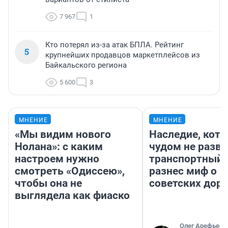
7 967
1
Кто потерял из-за атак БПЛА. Рейтинг
5
крупнейших продавцов маркетплейсов из
Байкальского региона
5 600
3
МНЕНИЕ
МНЕНИЕ
«Мы видим нового
Наследие, кото
Нолана»: с каким
чудом не разва
настроем нужно
транспортный 
смотреть «Одиссею»,
разнес миф о 
чтобы она не
советских доро
выглядела как фиаско
Олег Арефьев