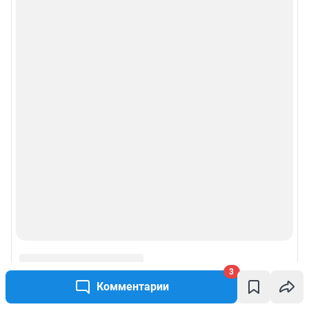
Рубрики
О компании
Реклама на сайте
Наши награды
Наши вакансии
Техподдержка
Предвыборная агитация
Статистика канала в MAX
3
Комментарии
Все города сети