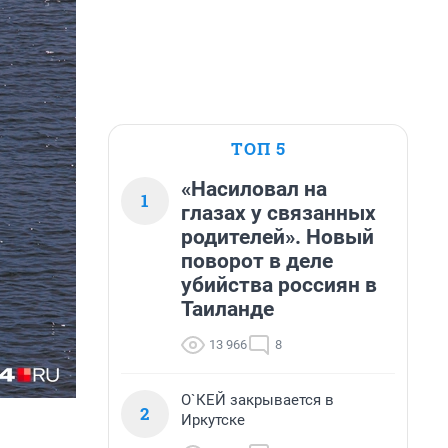
ТОП 5
«Насиловал на
1
глазах у связанных
родителей». Новый
поворот в деле
убийства россиян в
Таиланде
13 966
8
О`КЕЙ закрывается в
2
Иркутске