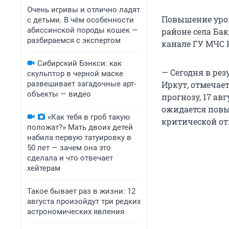
Очень игривы и отлично ладят
Повышение уров
с детьми. В чём особенности
абиссинской породы кошек —
районе села Бак
разбираемся с экспертом
канале ГУ МЧС 
Сибирский Бэнкси: как
— Сегодня в рез
скульптор в черной маске
развешивает загадочные арт-
Иркут, отмечае
объекты — видео
прогнозу, 17 ав
ожидается повы
«Как тебя в гроб такую
критической от
положат?» Мать двоих детей
набила первую татуировку в
50 лет — зачем она это
сделала и что отвечает
хейтерам
Такое бывает раз в жизни: 12
августа произойдут три редких
астрономических явления