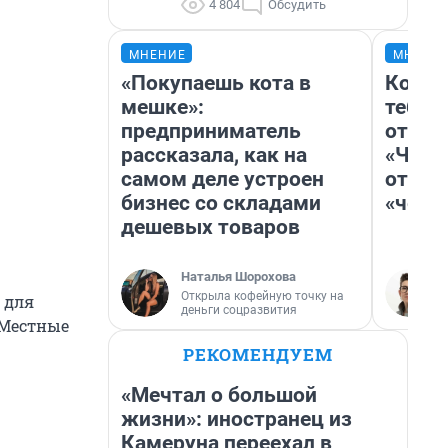
4 804
Обсудить
МНЕНИЕ
МНЕНИ
«Покупаешь кота в
Колоб
мешке»:
тебя 
предприниматель
отлож
рассказала, как на
«Чело
самом деле устроен
отзыв
бизнес со складами
«чело
дешевых товаров
Наталья Шорохова
Открыла кофейную точку на
 для
деньги соцразвития
 Местные
РЕКОМЕНДУЕМ
«Мечтал о большой
жизни»: иностранец из
Камеруна переехал в