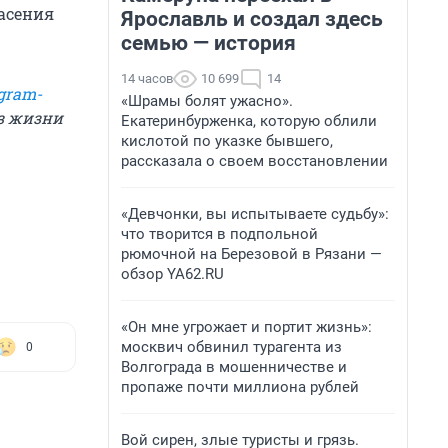
асения
Ярославль и создал здесь
семью — история
14 часов
10 699
14
gram-
«Шрамы болят ужасно».
из жизни
Екатеринбурженка, которую облили
кислотой по указке бывшего,
рассказала о своем восстановлении
«Девчонки, вы испытываете судьбу»:
что творится в подпольной
рюмочной на Березовой в Рязани —
обзор YA62.RU
«Он мне угрожает и портит жизнь»:
москвич обвинил турагента из
0
Волгограда в мошенничестве и
пропаже почти миллиона рублей
Вой сирен, злые туристы и грязь.