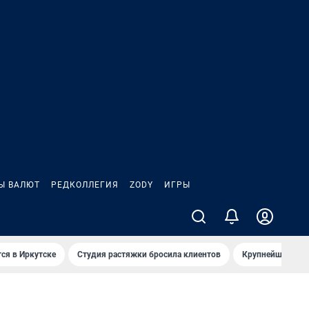
Ы ВАЛЮТ
РЕДКОЛЛЕГИЯ
ZODY
ИГРЫ
ся в Иркутске
Студия растяжки бросила клиентов
Крупнейшие про