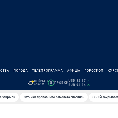
СТВА
ПОГОДА
ТЕЛЕПРОГРАММА
АФИША
ГОРОСКОП
КУРС
USD 82,17
СЕЙЧАС
0
ПРОБКИ
+16°C
EUR 94,84
е закрыли
Летчики пропавшего самолета спаслись
О`КЕЙ закрывает