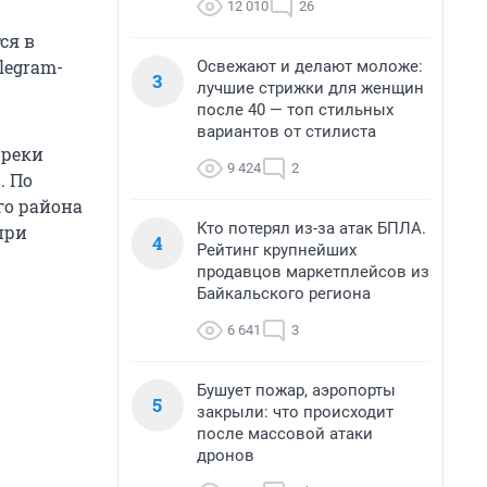
12 010
26
ся в
legram-
Освежают и делают моложе:
3
лучшие стрижки для женщин
после 40 — топ стильных
вариантов от стилиста
 реки
9 424
2
. По
го района
Кто потерял из-за атак БПЛА.
при
4
Рейтинг крупнейших
продавцов маркетплейсов из
Байкальского региона
6 641
3
Бушует пожар, аэропорты
5
закрыли: что происходит
после массовой атаки
дронов