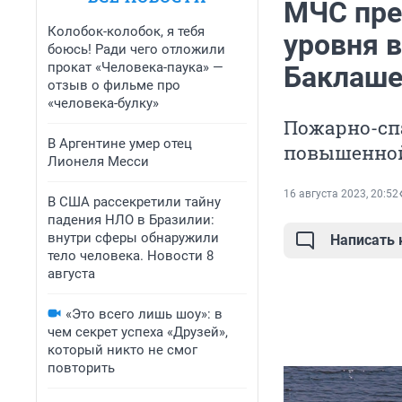
МЧС пре
Колобок-колобок, я тебя
уровня в
боюсь! Ради чего отложили
прокат «Человека-паука» —
Баклаш
отзыв о фильме про
«человека-булку»
Пожарно-сп
В Аргентине умер отец
повышенной
Лионеля Месси
16 августа 2023, 20:52
В США рассекретили тайну
падения НЛО в Бразилии:
внутри сферы обнаружили
Написать
тело человека. Новости 8
августа
«Это всего лишь шоу»: в
чем секрет успеха «Друзей»,
который никто не смог
повторить