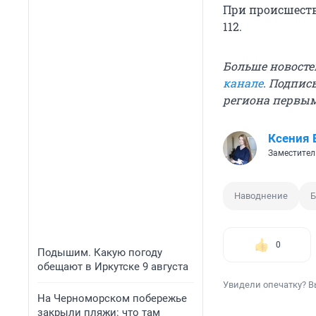
При происшеств
112.
Больше новосте
канале
. Подпис
региона первы
Ксения 
Заместител
Наводнение
Б
0
Подышим. Какую погоду
обещают в Иркутске 9 августа
Увидели опечатку? В
На Черноморском побережье
закрыли пляжи: что там