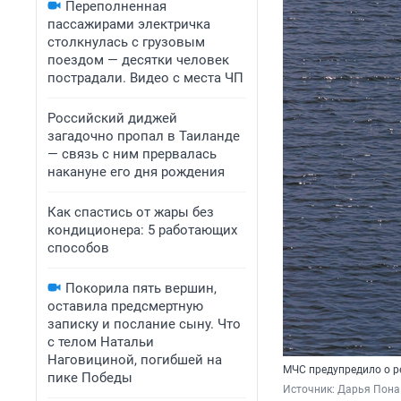
Переполненная
пассажирами электричка
столкнулась с грузовым
поездом — десятки человек
пострадали. Видео с места ЧП
Российский диджей
загадочно пропал в Таиланде
— связь с ним прервалась
накануне его дня рождения
Как спастись от жары без
кондиционера: 5 работающих
способов
Покорила пять вершин,
оставила предсмертную
записку и послание сыну. Что
с телом Натальи
Наговициной, погибшей на
МЧС предупредило о р
пике Победы
Источник: 
Дарья Пона 