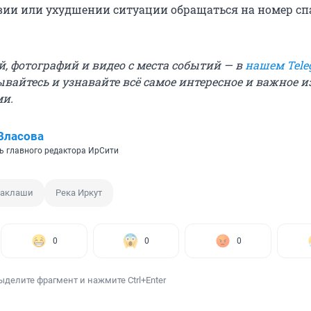
ии или ухудшении ситуации обращаться на номер сп
й, фотографий и видео с места событий — в
нашем Tele
ывайтесь и узнавайте всё самое интересное и важное 
ми.
Власова
ь главного редактора ИрСити
аклаши
Река Иркут
0
0
0
ыделите фрагмент и нажмите Ctrl+Enter