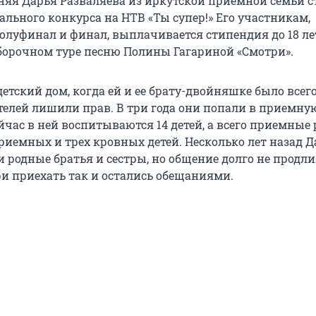
яя Дарья Разваляева из иркутской приемной семьи с
льного конкурса на НТВ «Ты супер!» Его участникам,
луфинал и финал, выплачивается стипендия до 18 ле
борочном туре песню Полины Гагариной «Смотри».
етский дом, когда ей и ее брату-двойняшке было всего
телей лишили прав. В три года они попали в приемну
йчас в ней воспитываются 14 детей, а всего приемные
риемных и трех кровных детей. Несколько лет назад 
 родные братья и сестры, но общение долго не продлил
и приехать так и остались обещаниями.