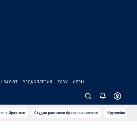
Ы ВАЛЮТ
РЕДКОЛЛЕГИЯ
ZODY
ИГРЫ
ся в Иркутске
Студия растяжки бросила клиентов
Крупнейшие про