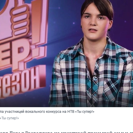
а участницей вокального конкурса на НТВ «Ты супер!»
«Ты супер!»