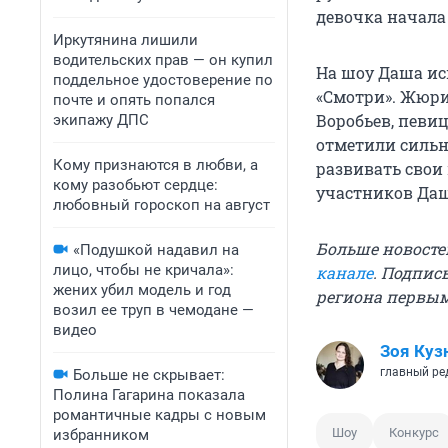
девочка начала 
Иркутянина лишили
водительских прав — он купил
На шоу Даша и
поддельное удостоверение по
«Смотри». Жюри
почте и опять попался
Воробьев, певи
экипажу ДПС
отметили сильн
Кому признаются в любви, а
развивать свои
кому разобьют сердце:
участников Даш
любовный гороскоп на август
Больше новосте
«Подушкой надавил на
лицо, чтобы не кричала»:
канале
. Подпис
жених убил модель и год
региона первы
возил ее труп в чемодане —
видео
Зоя Куз
главный ре
Больше не скрывает:
Полина Гагарина показала
романтичные кадры с новым
Шоу
Конкурс
избранником