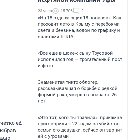
23 часа
15 706
2
«На 18 отдыхающих 18 поваров». Как
проходит лето в Крыму с перебоями
света и бензина, водой по графику и
налетами БПЛА
«Все еще в шоке»: сыну Трусовой
исполнился год — трогательный пост
и фото
Знаменитая тикток-блогер,
рассказывавшая о борьбе с редкой
формой рака, умерла в возрасте 26
лет
«Это тот, кого ты травила»: прикамца
 четко ей
приговорили к 22 годам за убийство
выбрав
семьи его девушки, сейчас он звонит
ей с угрозами
авно