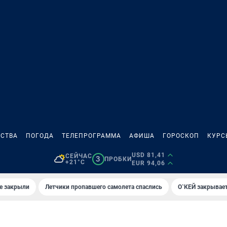
СТВА
ПОГОДА
ТЕЛЕПРОГРАММА
АФИША
ГОРОСКОП
КУРС
USD 81,41
СЕЙЧАС
3
ПРОБКИ
+21°C
EUR 94,06
е закрыли
Летчики пропавшего самолета спаслись
О`КЕЙ закрывает