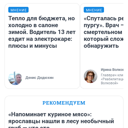
МНЕНИЕ
МНЕНИЕ
Тепло для бюджета, но
«Спуталась реч
холодно в салоне
пургу». Врач — 
зимой. Водитель 13 лет
смертельном д
ездит на электрокаре:
который слож
плюсы и минусы
обнаружить
Ирина Волкова
Главврач клини
Денис Дедюхин
«Реабилитация 
Волковой»
РЕКОМЕНДУЕМ
«Напоминает куриное мясо»:
ярославцы нашли в лесу необычный