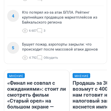
Кто потерял из-за атак БПЛА. Рейтинг
4
крупнейших продавцов маркетплейсов из
Байкальского региона
6 607
3
Бушует пожар, аэропорты закрыли: что
5
происходит после массовой атаки дронов
4 792
Обсудить
МНЕНИЕ
МНЕНИЕ
«Финал не совпал с
Продашь за 300
ожиданиями»: стоит ли
возьмут с 4000
смотреть фильм
нам готовит н
«Старый орел» на
налоговый зако
большом экране —
коснется импор