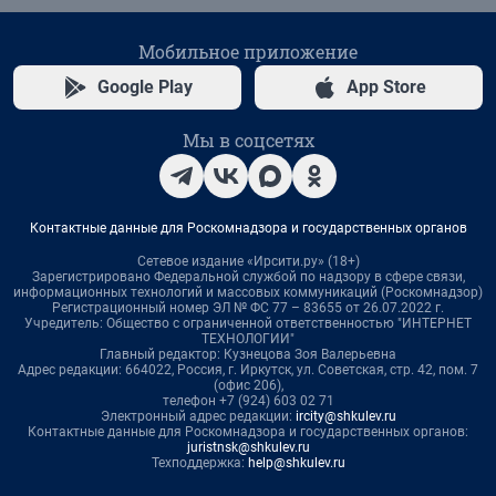
Мобильное приложение
Google Play
App Store
Мы в соцсетях
Контактные данные для Роскомнадзора и государственных органов
Сетевое издание «Ирсити.ру» (18+)
Зарегистрировано Федеральной службой по надзору в сфере связи,
информационных технологий и массовых коммуникаций (Роскомнадзор)
Регистрационный номер ЭЛ № ФС 77 – 83655 от 26.07.2022 г.
Учредитель: Общество с ограниченной ответственностью "ИНТЕРНЕТ
ТЕХНОЛОГИИ"
Главный редактор: Кузнецова Зоя Валерьевна
Адрес редакции: 664022, Россия, г. Иркутск, ул. Советская, стр. 42, пом. 7
(офис 206),
телефон +7 (924) 603 02 71
Электронный адрес редакции:
ircity@shkulev.ru
Контактные данные для Роскомнадзора и государственных органов:
juristnsk@shkulev.ru
Техподдержка:
help@shkulev.ru