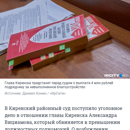
Глава Киренска предстанет перед судом о выплате 4 млн рублей
подрядчику за невыполненное благоустройство
Источник: 
Даниил Конин / «ИрСити»
В Киренский районный суд поступило уголовное
дело в отношении главы Киренска Александра
Вициамова, который обвиняется в превышении
должностных полномочий. О возбуждении