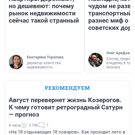
но дешевеют: почему
чудом не разва
рынок недвижимости
транспортный 
сейчас такой странный
разнес миф о 
советских доро
Олег Арефьев
Екатерина Торопова
Блогер, предпри
директор агентства
владелец в тра
недвижимости
бизнесе
РЕКОМЕНДУЕМ
Август перевернет жизнь Козерогов.
К чему готовит ретроградный Сатурн
— прогноз
4 часа
3 736
1
«На 18 отдыхающих 18 поваров». Как проходит лето в