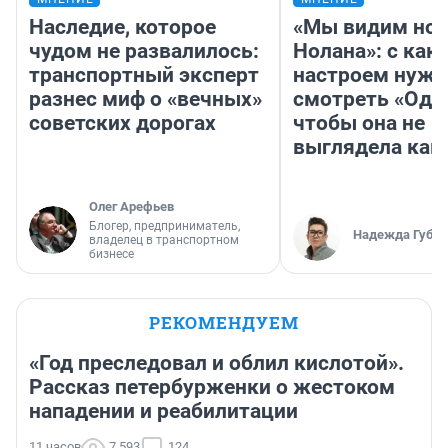
Наследие, которое
«Мы видим нов
чудом не развалилось:
Нолана»: с как
транспортный эксперт
настроем нужн
разнес миф о «вечных»
смотреть «Оди
советских дорогах
чтобы она не
выглядела как
Олег Арефьев
Блогер, предприниматель,
Надежда Губар
владелец в транспортном
бизнесе
РЕКОМЕНДУЕМ
«Год преследовал и облил кислотой».
Рассказ петербурженки о жестоком
нападении и реабилитации
11 часов
7 593
124