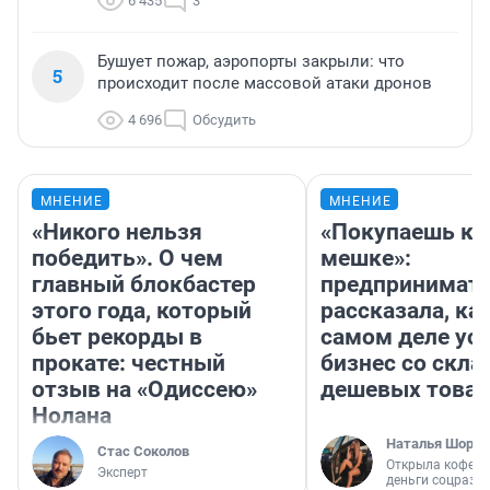
6 435
3
Бушует пожар, аэропорты закрыли: что
5
происходит после массовой атаки дронов
4 696
Обсудить
МНЕНИЕ
МНЕНИЕ
«Никого нельзя
«Покупаешь ко
победить». О чем
мешке»:
главный блокбастер
предпринимат
этого года, который
рассказала, как
бьет рекорды в
самом деле ус
прокате: честный
бизнес со скл
отзыв на «Одиссею»
дешевых това
Нолана
Наталья Шорох
Стас Соколов
Открыла кофейн
Эксперт
деньги соцразв