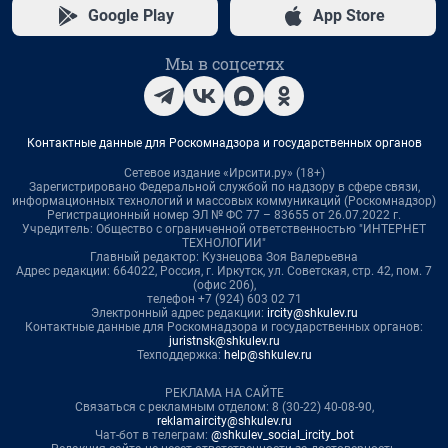
Google Play
App Store
Мы в соцсетях
Контактные данные для Роскомнадзора и государственных органов
Сетевое издание «Ирсити.ру» (18+)
Зарегистрировано Федеральной службой по надзору в сфере связи,
информационных технологий и массовых коммуникаций (Роскомнадзор)
Регистрационный номер ЭЛ № ФС 77 – 83655 от 26.07.2022 г.
Учредитель: Общество с ограниченной ответственностью "ИНТЕРНЕТ
ТЕХНОЛОГИИ"
Главный редактор: Кузнецова Зоя Валерьевна
Адрес редакции: 664022, Россия, г. Иркутск, ул. Советская, стр. 42, пом. 7
(офис 206),
телефон +7 (924) 603 02 71
Электронный адрес редакции:
ircity@shkulev.ru
Контактные данные для Роскомнадзора и государственных органов:
juristnsk@shkulev.ru
Техподдержка:
help@shkulev.ru
РЕКЛАМА НА САЙТЕ
Связаться с рекламным отделом: 8 (30-22) 40-08-90,
reklamaircity@shkulev.ru
Чат-бот в телеграм:
@shkulev_social_ircity_bot