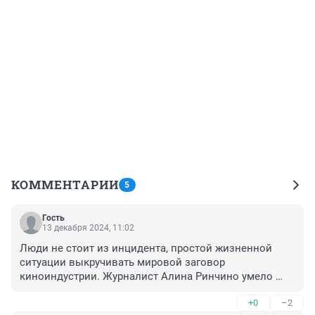
КОММЕНТАРИИ
5
Гость
13 декабря 2024, 11:02
Люди не стоит из инцидента, простой жизненной 
ситуации выкручивать мировой заговор 
киноиндустрии. Журналист Алина Ринчино умело 
использует приемы раздувания инфоповода. 
+0
–2
Обратите внимание на заголовок статьи "На 