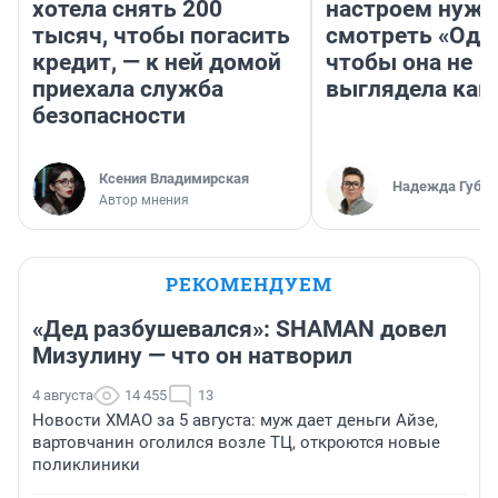
хотела снять 200
настроем нужн
тысяч, чтобы погасить
смотреть «Оди
кредит, — к ней домой
чтобы она не
приехала служба
выглядела как
безопасности
Ксения Владимирская
Надежда Губар
Автор мнения
РЕКОМЕНДУЕМ
«Дед разбушевался»: SHAMAN довел
Мизулину — что он натворил
4 августа
14 455
13
Новости ХМАО за 5 августа: муж дает деньги Айзе,
вартовчанин оголился возле ТЦ, откроются новые
поликлиники