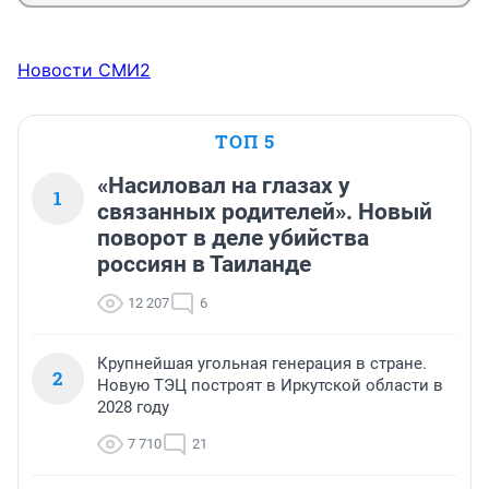
далеко сидела?

Кинотеатр, получил свое, за действия своих 
сотрудников, и думаю они сделают выводы.
Новости СМИ2
ТОП 5
«Насиловал на глазах у
1
связанных родителей». Новый
поворот в деле убийства
россиян в Таиланде
12 207
6
Крупнейшая угольная генерация в стране.
2
Новую ТЭЦ построят в Иркутской области в
2028 году
7 710
21