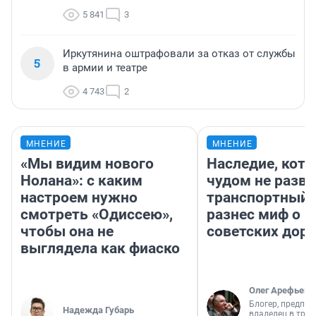
5 841
3
Иркутянина оштрафовали за отказ от службы
5
в армии и театре
4 743
2
МНЕНИЕ
МНЕНИЕ
«Мы видим нового
Наследие, кото
Нолана»: с каким
чудом не разва
настроем нужно
транспортный 
смотреть «Одиссею»,
разнес миф о 
чтобы она не
советских доро
выглядела как фиаско
Олег Арефьев
Блогер, предпри
Надежда Губарь
владелец в тра