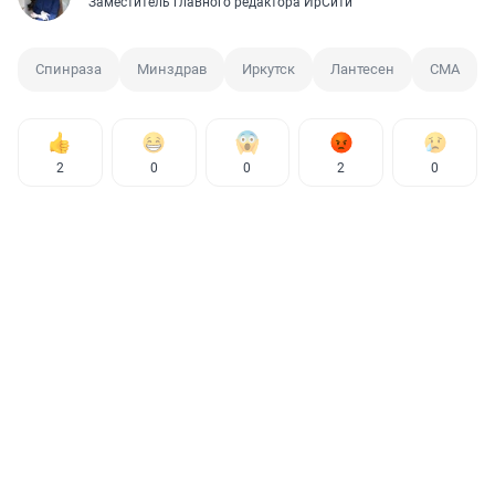
Заместитель главного редактора ИрСити
Спинраза
Минздрав
Иркутск
Лантесен
СМА
2
0
0
2
0