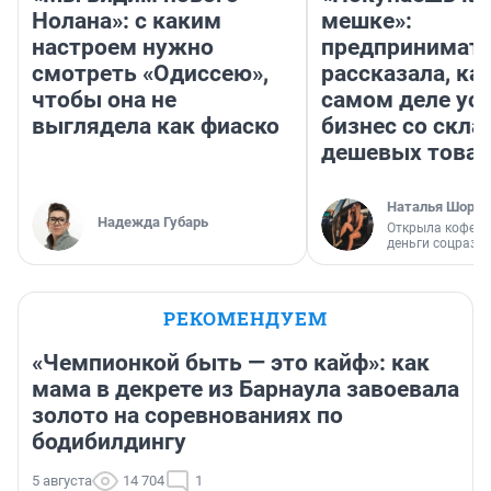
Нолана»: с каким
мешке»:
настроем нужно
предпринимат
смотреть «Одиссею»,
рассказала, как
чтобы она не
самом деле ус
выглядела как фиаско
бизнес со скл
дешевых това
Наталья Шорох
Надежда Губарь
Открыла кофейн
деньги соцразв
РЕКОМЕНДУЕМ
«Чемпионкой быть — это кайф»: как
мама в декрете из Барнаула завоевала
золото на соревнованиях по
бодибилдингу
5 августа
14 704
1